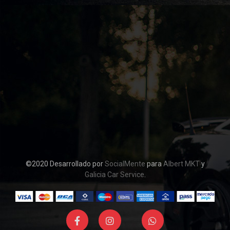
©2020 Desarrollado por
SocialMente
para
Albert MKT
y
Galicia Car Service
.