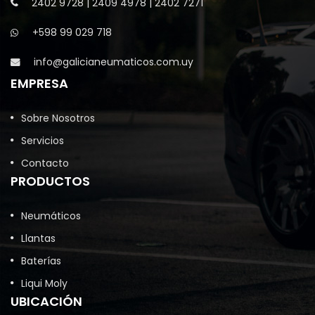
2402 9728
|
2409 4978
|
2402 7271
+598 99 029 718
info@galicianeumaticos.com.uy
EMPRESA
Sobre Nosotros
Servicios
Contacto
PRODUCTOS
Neumáticos
Llantas
Baterías
Liqui Moly
UBICACIÓN