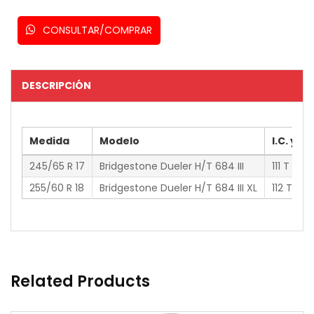
CONSULTAR/COMPRAR
DESCRIPCIÓN
Medida
Modelo
I.C. y V.
245/65 R 17
Bridgestone Dueler H/T 684 III
111 T
255/60 R 18
Bridgestone Dueler H/T 684 III XL
112 T
Related Products