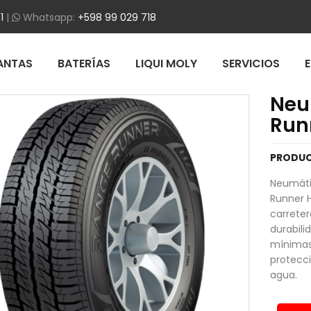
1
|
Whatsapp:
+598 99 029 718
ANTAS
BATERÍAS
LIQUI MOLY
SERVICIOS
Neu
Run
PRODUC
Neumáti
Runner 
carreter
durabili
mínimas
protecci
agua.