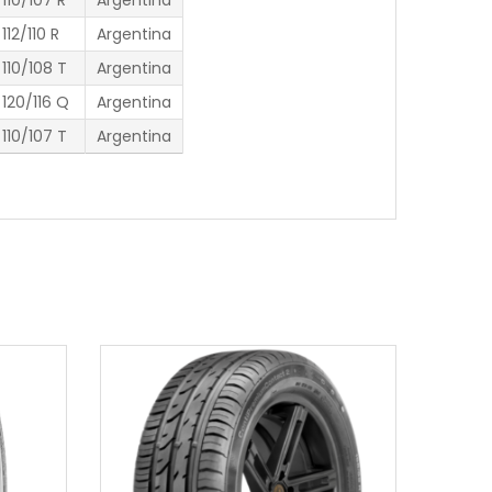
110/107 R
Argentina
112/110 R
Argentina
110/108 T
Argentina
120/116 Q
Argentina
110/107 T
Argentina