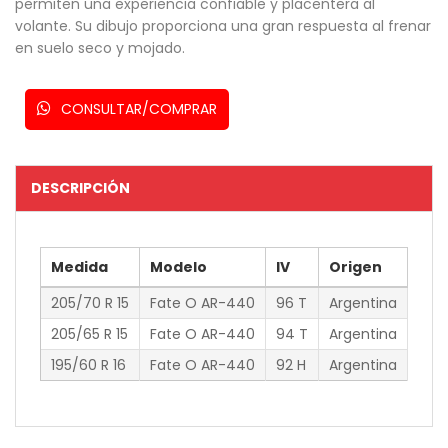
permiten una experiencia confiable y placentera al
volante. Su dibujo proporciona una gran respuesta al frenar
en suelo seco y mojado.
CONSULTAR/COMPRAR
DESCRIPCIÓN
Medida
Modelo
IV
Origen
205/70 R 15
Fate O AR-440
96 T
Argentina
205/65 R 15
Fate O AR-440
94 T
Argentina
195/60 R 16
Fate O AR-440
92 H
Argentina