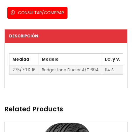
CONSULTAR/COMPRAR
DESCRIPCIÓN
Medida
Modelo
I.C. y V.
Or
275/70 R 16
Bridgestone Dueler A/T 694
114 S
Ja
Related Products