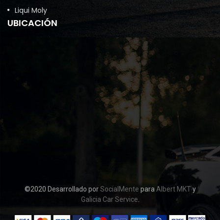
Liqui Moly
UBICACIÓN
©2020 Desarrollado por
SocialMente
para
Albert MKT
y
Galicia Car Service
.